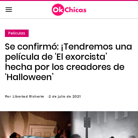
Saltar
al
contenido
principal
Películas
Saltar
Se confirmó: ¡Tendremos una
a
la
película de ‘El exorcista’
navegación
hecha por los creadores de
principal
‘Halloween’
Por
Libertad Richarte
2 de julio de 2021