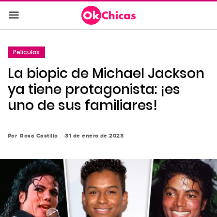
Saltar
al
contenido
principal
Películas
Saltar
La biopic de Michael Jackson
a
la
ya tiene protagonista: ¡es
navegación
uno de sus familiares!
principal
Por
Rosa Castillo
31 de enero de 2023