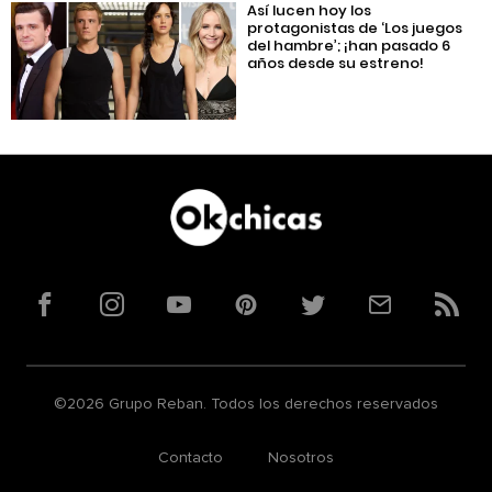
Así lucen hoy los
protagonistas de ‘Los juegos
del hambre’; ¡han pasado 6
años desde su estreno!
Facebook
Instagram
YouTube
Pinterest
Twitter
Correo
RSS
©2026 Grupo Reban. Todos los derechos reservados
Contacto
Nosotros