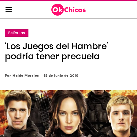
Saltar
al
contenido
principal
Películas
Saltar
‘Los Juegos del Hambre’
a
la
podría tener precuela
navegación
principal
Por
Haide Morales
18 de junio de 2019