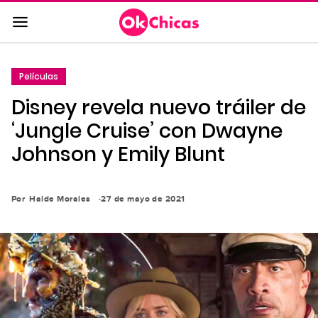
Saltar
al
contenido
principal
Películas
Saltar
Disney revela nuevo tráiler de
a
la
‘Jungle Cruise’ con Dwayne
navegación
Johnson y Emily Blunt
principal
Por
Haide Morales
27 de mayo de 2021