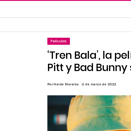
Saltar
al
contenido
principal
Saltar
Películas
a
la
‘Tren Bala’, la p
navegación
Pitt y Bad Bunn
principal
Por
Haide Morales
2 de marzo de 2022