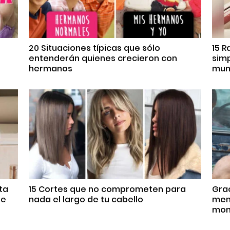
s
20 Situaciones típicas que sólo
15 R
entenderán quienes crecieron con
sim
hermanos
mun
ta
15 Cortes que no comprometen para
Grac
re
nada el largo de tu cabello
meno
mom