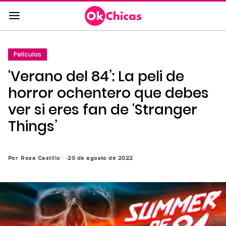
Saltar
al
contenido
principal
Películas
Saltar
‘Verano del 84’: La peli de
a
la
horror ochentero que debes
navegación
ver si eres fan de ‘Stranger
principal
Things’
Por
Rosa Castillo
20 de agosto de 2022