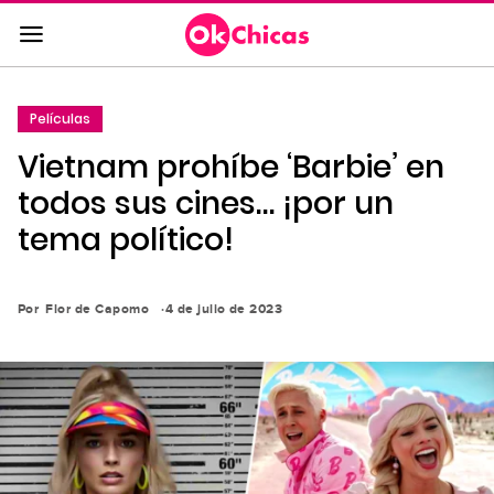
Saltar
al
contenido
principal
Películas
Saltar
Vietnam prohíbe ‘Barbie’ en
a
la
todos sus cines… ¡por un
navegación
tema político!
principal
Por
Flor de Capomo
4 de julio de 2023