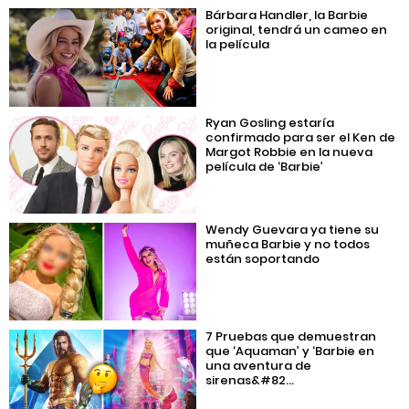
Bárbara Handler, la Barbie
original, tendrá un cameo en
la película
Ryan Gosling estaría
confirmado para ser el Ken de
Margot Robbie en la nueva
película de ‘Barbie’
Wendy Guevara ya tiene su
muñeca Barbie y no todos
están soportando
7 Pruebas que demuestran
que ‘Aquaman’ y ‘Barbie en
una aventura de
sirenas&#82...