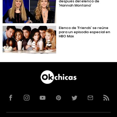
después del elenco de
‘Hannah Montana’
Elenco de ‘Friends’ se reúne
para un episodio especial en
HBO Max
Facebook
Instagram
YouTube
Pinterest
Twitter
Correo
RSS