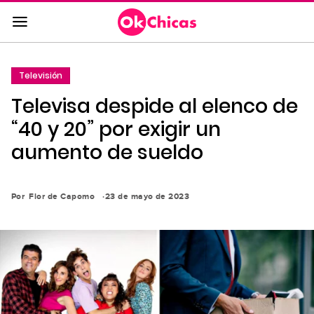
Saltar
al
contenido
principal
Televisión
Saltar
Televisa despide al elenco de
a
la
“40 y 20” por exigir un
navegación
aumento de sueldo
principal
Por
Flor de Capomo
23 de mayo de 2023