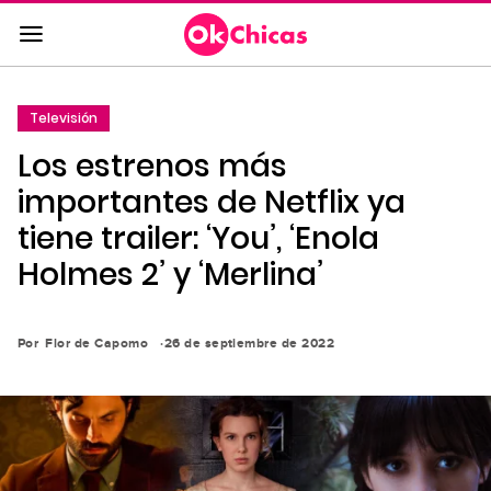
Saltar
al
contenido
principal
Televisión
Saltar
Los estrenos más
a
la
importantes de Netflix ya
navegación
tiene trailer: ‘You’, ‘Enola
principal
Holmes 2’ y ‘Merlina’
Por
Flor de Capomo
26 de septiembre de 2022