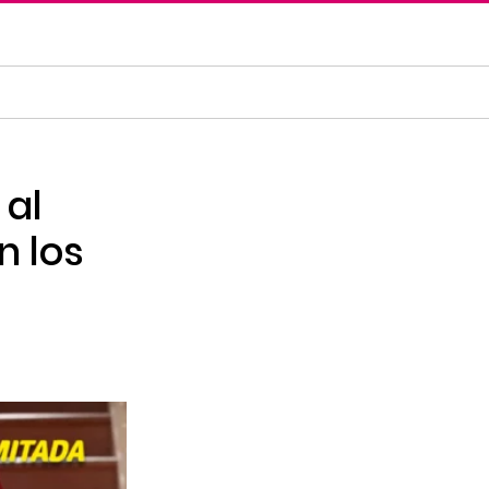
 al
n los