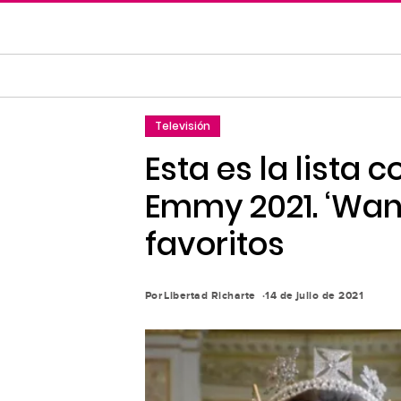
Saltar
al
contenido
principal
Saltar
Televisión
a
la
Esta es la lista
navegación
Emmy 2021. ‘Wand
principal
favoritos
Por
Libertad Richarte
14 de julio de 2021