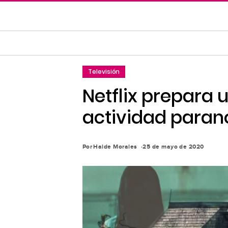
Saltar
al
contenido
principal
Saltar
Televisión
a
la
Netflix prepara u
navegación
actividad para
principal
Por
Haide Morales
25 de mayo de 2020