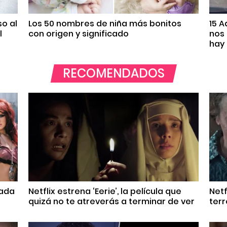
so al
Los 50 nombres de niña más bonitos
15 A
l
con origen y significado
nos
hay
RECOMENDADOS
sada
Netflix estrena ‘Eerie’, la película que
Netf
quizá no te atreverás a terminar de ver
terr