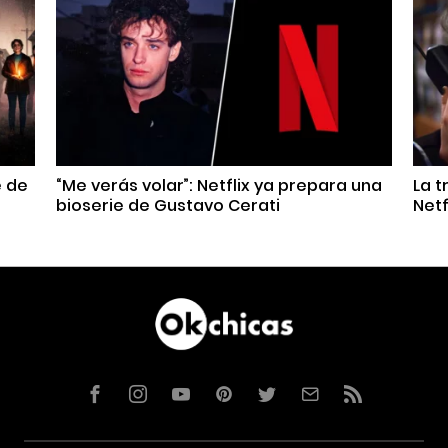
e de
“Me verás volar”: Netflix ya prepara una
La t
bioserie de Gustavo Cerati
Netf
Facebook
Instagram
YouTube
Pinterest
Twitter
Correo
RSS