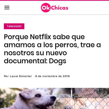
Saltar
al
contenido
principal
Televisión
Saltar
Porque Netflix sabe que
a
la
amamos a los perros, trae a
navegación
nosotros su nuevo
principal
documental: Dogs
Por
Laura Simental
8 de noviembre de 2018