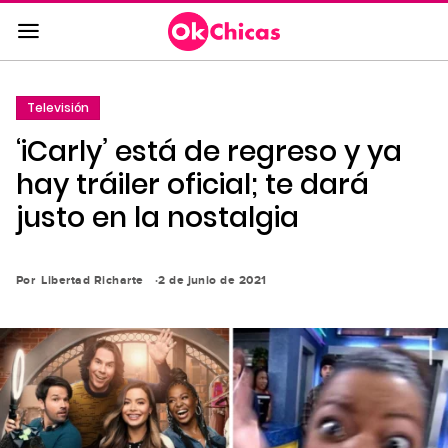
Saltar
al
contenido
principal
Televisión
Saltar
‘iCarly’ está de regreso y ya
a
la
hay tráiler oficial; te dará
navegación
justo en la nostalgia
principal
Por
Libertad Richarte
2 de junio de 2021