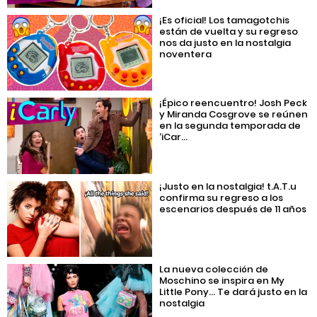
¡Es oficial! Los tamagotchis
están de vuelta y su regreso
nos da justo en la nostalgia
noventera
¡Épico reencuentro! Josh Peck
y Miranda Cosgrove se reúnen
en la segunda temporada de
‘iCar...
¡Justo en la nostalgia! t.A.T.u
confirma su regreso a los
escenarios después de 11 años
La nueva colección de
Moschino se inspira en My
Little Pony… Te dará justo en la
nostalgia