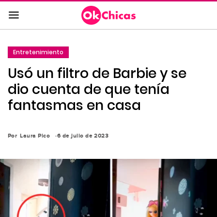
Saltar
al
contenido
principal
Entretenimiento
Saltar
Usó un filtro de Barbie y se
a
la
dio cuenta de que tenía
navegación
fantasmas en casa
principal
Por
Laura Pico
6 de julio de 2023