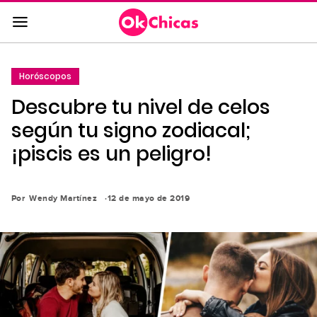
Saltar
al
contenido
principal
Horóscopos
Saltar
Descubre tu nivel de celos
a
la
según tu signo zodiacal;
navegación
¡piscis es un peligro!
principal
Por
Wendy Martínez
12 de mayo de 2019