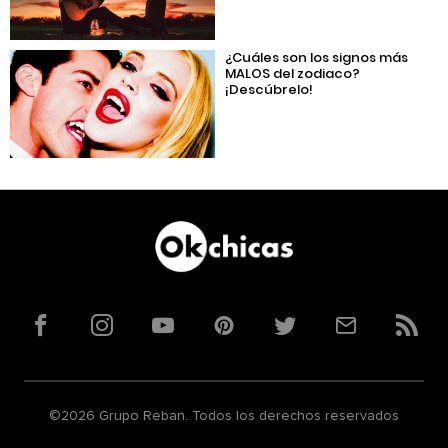
¿Cuáles son los signos más
MALOS del zodiaco?
¡Descúbrelo!
Facebook
Instagram
YouTube
Pinterest
Twitter
Correo
RSS
©2026 Grupo Reban. Todos los derechos reservados