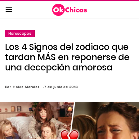
Saltar
al
contenido
principal
Horóscopos
Saltar
Los 4 Signos del zodiaco que
a
la
tardan MÁS en reponerse de
navegación
una decepción amorosa
principal
Por
Haide Morales
7 de junio de 2018