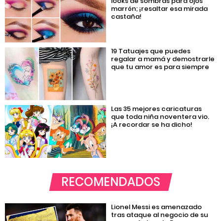
looks de sombras para ojos
marrón; ¡resaltar esa mirada
castaña!
19 Tatuajes que puedes
regalar a mamá y demostrarle
que tu amor es para siempre
Las 35 mejores caricaturas
que toda niña noventera vio.
¡A recordar se ha dicho!
RECOMENDADOS
Lionel Messi es amenazado
tras ataque al negocio de su