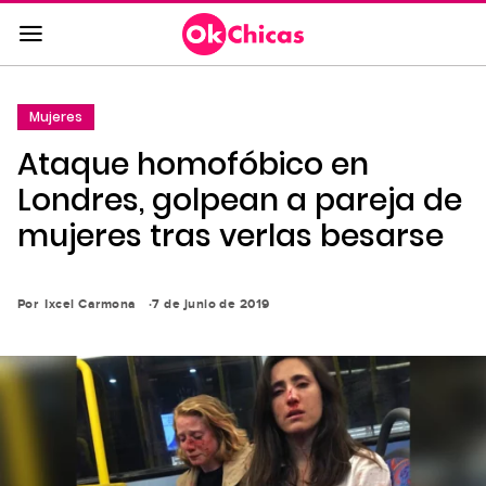
Saltar
al
contenido
principal
Mujeres
Saltar
Ataque homofóbico en
a
la
Londres, golpean a pareja de
navegación
mujeres tras verlas besarse
principal
Por
Ixcel Carmona
7 de junio de 2019