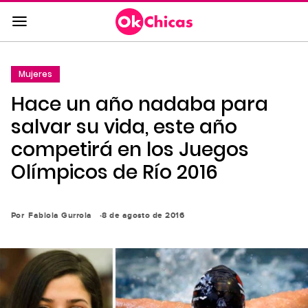
Saltar
al
contenido
principal
Mujeres
Saltar
Hace un año nadaba para
a
la
salvar su vida, este año
navegación
competirá en los Juegos
principal
Olímpicos de Río 2016
Por
Fabiola Gurrola
8 de agosto de 2016