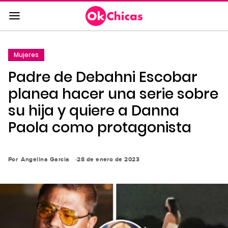
Saltar
al
contenido
principal
Mujeres
Saltar
Padre de Debahni Escobar
a
la
planea hacer una serie sobre
navegación
su hija y quiere a Danna
principal
Paola como protagonista
Por
Angelina Garcia
28 de enero de 2023