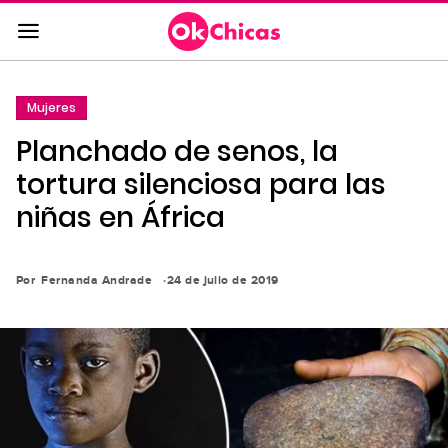
Saltar
al
contenido
principal
Mujeres
Saltar
Planchado de senos, la
a
la
tortura silenciosa para las
navegación
niñas en África
principal
Por
Fernanda Andrade
24 de julio de 2019