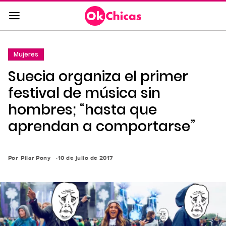
Saltar
al
contenido
principal
Mujeres
Saltar
Suecia organiza el primer
a
la
festival de música sin
navegación
hombres; “hasta que
principal
aprendan a comportarse”
Por
Pilar Pony
10 de julio de 2017