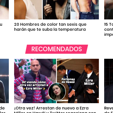
tu
20 Hombres de color tan sexis que
15 T
harán que te suba la temperatura
con
impo
RECOMENDADOS
 de
¡Otra vez! Arrestan de nuevo a Ezra
Reve