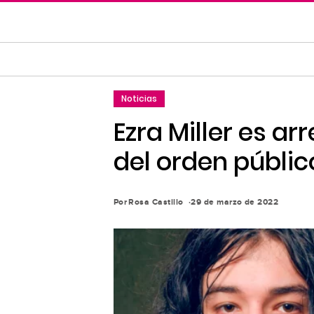
Saltar
al
contenido
principal
Saltar
Noticias
a
la
Ezra Miller es a
navegación
del orden públic
principal
Por
Rosa Castillo
29 de marzo de 2022