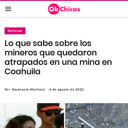
Saltar
al
contenido
principal
Noticias
Saltar
Lo que sabe sobre los
a
la
mineros que quedaron
navegación
atrapados en una mina en
principal
Coahuila
Por
Stephanie Martínez
4 de agosto de 2022