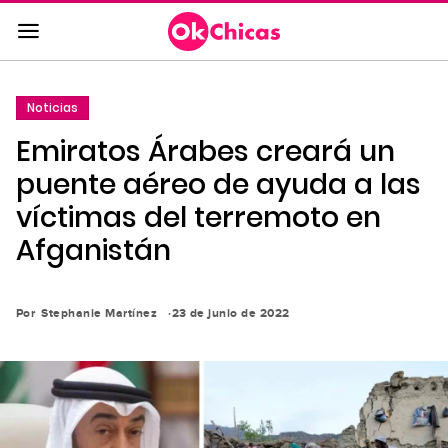
Saltar
al
contenido
principal
Noticias
Saltar
Emiratos Árabes creará un
a
la
puente aéreo de ayuda a las
navegación
víctimas del terremoto en
principal
Afganistán
Por
Stephanie Martínez
23 de junio de 2022