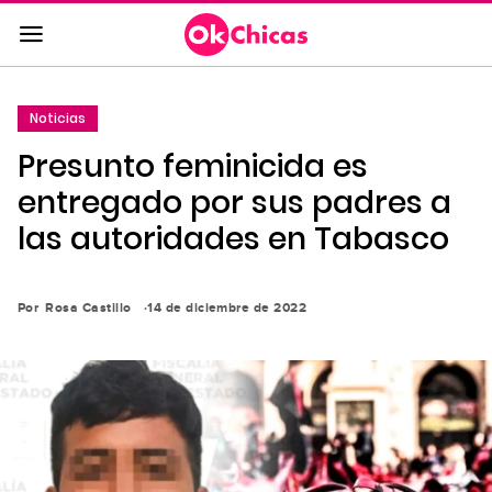
Saltar
al
contenido
principal
Noticias
Saltar
Presunto feminicida es
a
la
entregado por sus padres a
navegación
las autoridades en Tabasco
principal
Por
Rosa Castillo
14 de diciembre de 2022