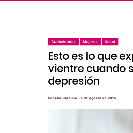
Saltar
al
contenido
principal
Saltar
Curiosidades
Mujeres
Salud
a
la
Esto es lo que e
navegación
vientre cuando
principal
depresión
Por
Ana Carolina
5 de agosto de 2016