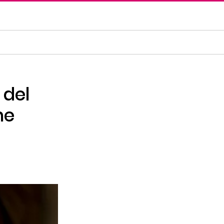
 del
ne