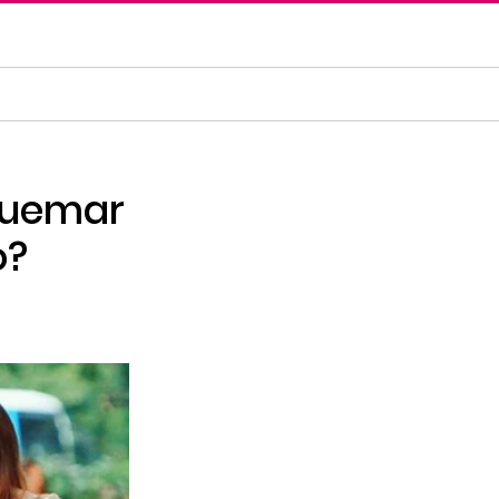
quemar
o?