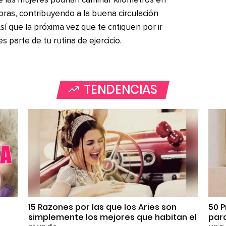
 las mujeres podrían caminar kilómetros en
oras, contribuyendo a la buena circulación
í que la próxima vez que te critiquen por ir
 parte de tu rutina de ejercicio.
TENDENCIAS
s
15 Razones por las que los Aries son
50 P
simplemente los mejores que habitan el
par