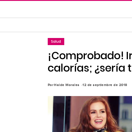
Saltar
al
contenido
principal
Saltar
Salud
a
la
¡Comprobado! I
navegación
calorías; ¿sería 
principal
Por
Haide Morales
12 de septiembre de 2018