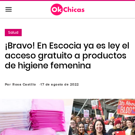
Saltar
al
contenido
principal
Salud
Saltar
¡Bravo! En Escocia ya es ley el
a
la
acceso gratuito a productos
navegación
de higiene femenina
principal
Por
Rosa Castillo
17 de agosto de 2022