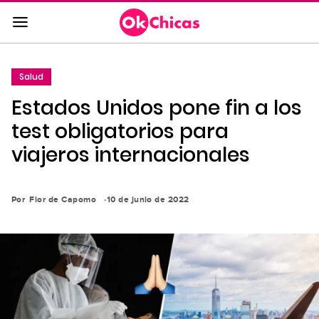
Saltar
al
contenido
principal
Salud
Saltar
Estados Unidos pone fin a los
a
la
test obligatorios para
navegación
viajeros internacionales
principal
Por
Flor de Capomo
10 de junio de 2022