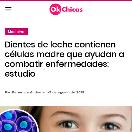
Saltar
al
contenido
principal
Medicina
Saltar
Dientes de leche contienen
a
la
células madre que ayudan a
navegación
combatir enfermedades:
principal
estudio
Por
Fernanda Andrade
2 de agosto de 2019