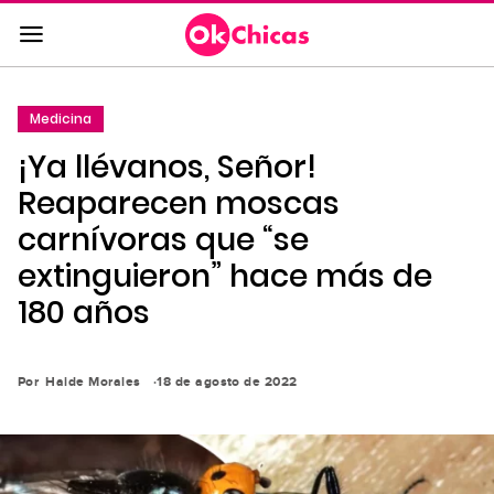
Saltar
al
contenido
principal
Medicina
Saltar
¡Ya llévanos, Señor!
a
la
Reaparecen moscas
navegación
carnívoras que “se
principal
extinguieron” hace más de
180 años
Por
Haide Morales
18 de agosto de 2022