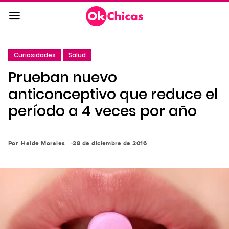
Saltar
al
contenido
principal
Curiosidades
Salud
Saltar
Prueban nuevo
a
la
anticonceptivo que reduce el
navegación
período a 4 veces por año
principal
Por
Haide Morales
28 de diciembre de 2016