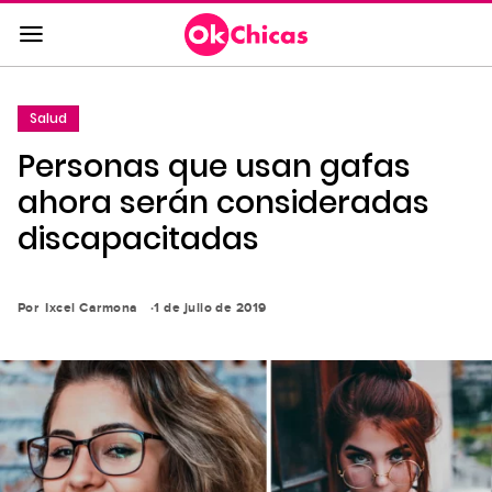
Saltar
al
contenido
principal
Salud
Saltar
Personas que usan gafas
a
la
ahora serán consideradas
navegación
discapacitadas
principal
Por
Ixcel Carmona
1 de julio de 2019