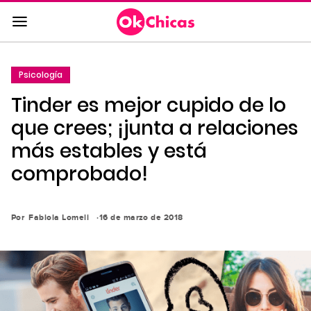
Saltar
al
contenido
principal
Psicología
Saltar
Tinder es mejor cupido de lo
a
la
que crees; ¡junta a relaciones
navegación
más estables y está
principal
comprobado!
Por
Fabiola Lomeli
16 de marzo de 2018