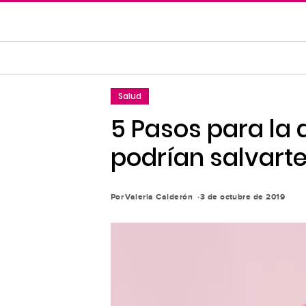
Saltar
al
contenido
principal
Saltar
Salud
a
la
5 Pasos para la
navegación
podrían salvarte
principal
Por
Valeria Calderón
3 de octubre de 2019