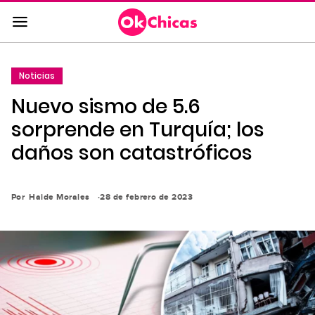
Saltar
al
contenido
principal
Noticias
Saltar
Nuevo sismo de 5.6
a
la
sorprende en Turquía; los
navegación
daños son catastróficos
principal
Por
Haide Morales
28 de febrero de 2023