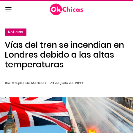
Saltar
al
contenido
principal
Noticias
Saltar
Vías del tren se incendian en
a
la
Londres debido a las altas
navegación
temperaturas
principal
Por
Stephanie Martínez
11 de julio de 2022