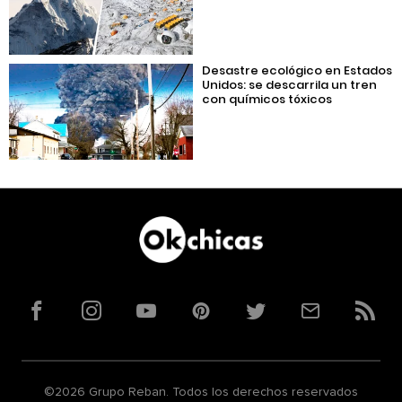
Desastre ecológico en Estados
Unidos: se descarrila un tren
con químicos tóxicos
Facebook
Instagram
YouTube
Pinterest
Twitter
Correo
RSS
©2026 Grupo Reban. Todos los derechos reservados