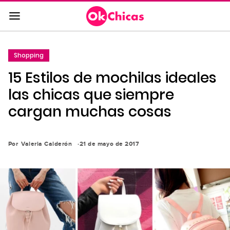
Saltar
al
contenido
principal
Shopping
Saltar
15 Estilos de mochilas ideales
a
la
las chicas que siempre
navegación
cargan muchas cosas
principal
Por
Valeria Calderón
21 de mayo de 2017