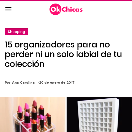
Saltar
al
contenido
principal
Shopping
Saltar
15 organizadores para no
a
la
perder ni un solo labial de tu
navegación
colección
principal
Por
Ana Carolina
20 de enero de 2017