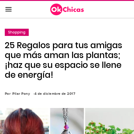
Saltar
al
contenido
principal
Shopping
Saltar
25 Regalos para tus amigas
a
la
que más aman las plantas;
navegación
¡haz que su espacio se llene
principal
de energía!
Por
Pilar Pony
4 de diciembre de 2017