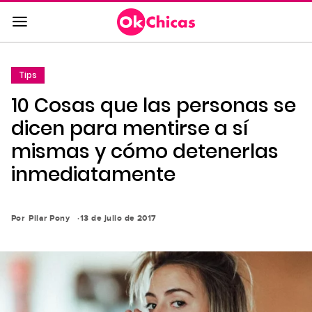
Saltar
al
contenido
principal
Tips
Saltar
10 Cosas que las personas se
a
la
dicen para mentirse a sí
navegación
mismas y cómo detenerlas
principal
inmediatamente
Por
Pilar Pony
13 de julio de 2017