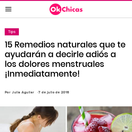
Saltar
al
contenido
principal
Tips
Saltar
15 Remedios naturales que te
a
la
ayudarán a decirle adiós a
navegación
los dolores menstruales
principal
¡Inmediatamente!
Por
Julia Aguilar
7 de julio de 2016