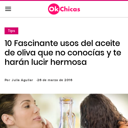
Saltar
al
contenido
principal
Tips
Saltar
10 Fascinante usos del aceite
a
la
de oliva que no conocías y te
navegación
harán lucir hermosa
principal
Por
Julia Aguilar
26 de marzo de 2016