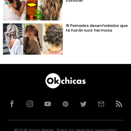
conocer
15 Peinados desenfadados que
te harán lucir hermosa
Facebook
Instagram
YouTube
Pinterest
Twitter
Correo
RSS
©2026 Grupo Reban. Todos los derechos reservados