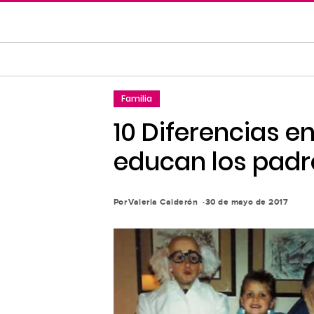
Saltar
al
contenido
principal
Saltar
Familia
a
la
10 Diferencias e
navegación
educan los padre
principal
Por
Valeria Calderón
30 de mayo de 2017