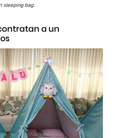
un
sleeping bag.
contratan a un
tos