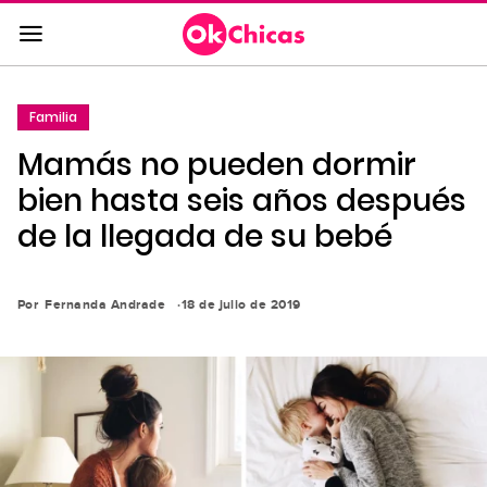
Saltar
al
contenido
principal
Familia
Saltar
Mamás no pueden dormir
a
la
bien hasta seis años después
navegación
de la llegada de su bebé
principal
Por
Fernanda Andrade
18 de julio de 2019