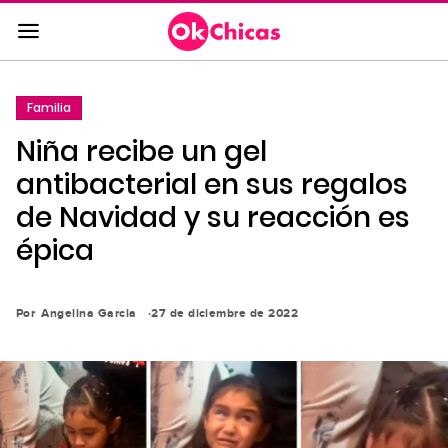
Saltar
al
contenido
principal
Familia
Saltar
Niña recibe un gel
a
la
antibacterial en sus regalos
navegación
de Navidad y su reacción es
principal
épica
Por
Angelina Garcia
27 de diciembre de 2022