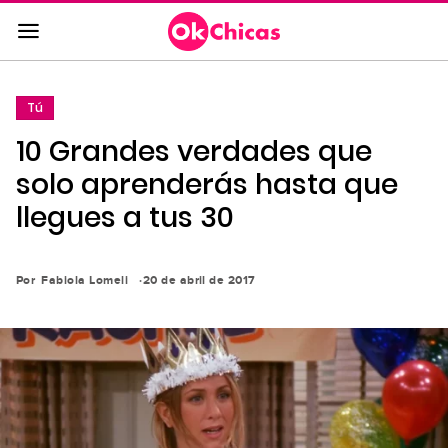
Saltar
al
contenido
principal
Tú
Saltar
10 Grandes verdades que
a
la
solo aprenderás hasta que
navegación
llegues a tus 30
principal
Por
Fabiola Lomeli
20 de abril de 2017