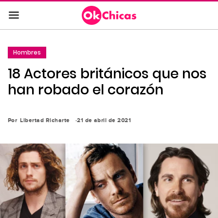
Saltar
al
contenido
principal
Hombres
Saltar
18 Actores británicos que nos
a
la
han robado el corazón
navegación
principal
Por
Libertad Richarte
21 de abril de 2021