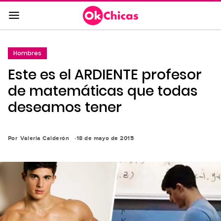
Saltar
al
contenido
principal
Hombres
Saltar
Este es el ARDIENTE profesor
a
la
de matemáticas que todas
navegación
deseamos tener
principal
Por
Valeria Calderón
18 de mayo de 2015