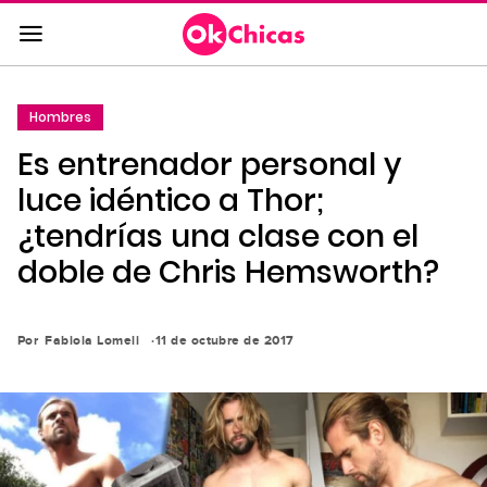
Saltar
al
contenido
principal
Hombres
Saltar
Es entrenador personal y
a
la
luce idéntico a Thor;
navegación
¿tendrías una clase con el
principal
doble de Chris Hemsworth?
Por
Fabiola Lomeli
11 de octubre de 2017